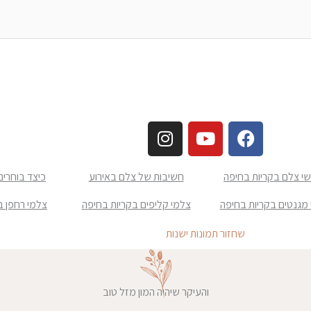
I
Y
F
n
o
a
s
u
c
שי צלם בקריות בחיפה
חשיבות של צלם באירוע
כיצד בוחרים
t
t
e
a
u
b
מגנטים בקריות בחיפה
צלמי קליפים בקריות בחיפה
צלמי רחפן ב
g
b
o
r
e
o
שחזור תמונות ישנות
a
k
m
והעיקר שיהיה המון מזל טוב