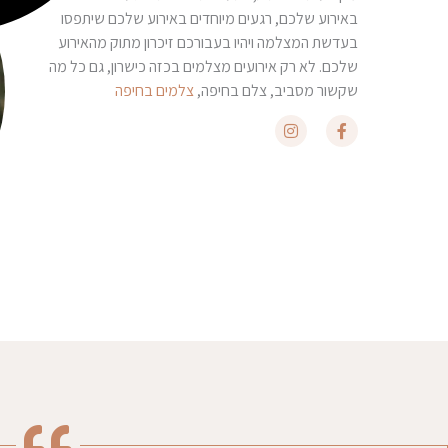
באירוע שלכם, רגעים מיוחדים באירוע שלכם שיתפסו
בעדשת המצלמה ויהיו בעבורכם זיכרון מתוק מהאירוע
שלכם. לא רק אירועים מצלמים בכזה כישרון, גם כל מה
שקשור מסביב, צלם בחיפה,
צלמים בחיפה
I
F
n
a
s
c
t
e
a
b
g
o
r
o
a
k
m
-
f