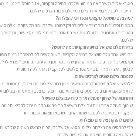
פוטנציאליים ולשפר את המיתוג שלכם. בחיפה והקריות, אזור תוסס ודינמי, מוצ
זה יעזור לכם למצוא את הצלם המושלם עבור הצרכים שלכם.
למה צלם סושיאל מקצועי הוא חיוני להצלחה?
תמונות וסרטונים חובבניים יכולים להזיק למותג שלכם יותר מלעזור לו. צלם סוש
הטרנדים האחרונים, יודע להשתמש בתאורה ובזוויות צילום מקצועיות, וכן לערו
שלכם.
בחירת צלם סושיאל בחיפה והקריות: מה לחפש?
בחיפוש אחר צלם סושיאל בחיפה והקריות, חשוב לשים לב למספר גורמים חשובי
ומקצועיים? שנית, בדקו את הניסיון שלו. כמה זמן הוא עובד בתחום? עם איל
לבסוף, השווה מחירים בין מספר צלמים לפני קבלת ההחלטה הסופית.
סגנונות צילום שונים לצרכים שונים
צלמי סושיאל בחיפה והקריות מציעים מגוון רחב של סגנונות צילום, מתמונות מו
לדוגמה, אם אתם בעלי עסק בתחום האופנה, תצטרכו צלם המתמחה בצילום אופנ
היתרונות של שיתוף פעולה ארוך טווח עם צלם סושיאל
שיתוף פעולה ארוך טווח עם צלם סושיאל בחיפה או בקריות יכול להביא יתרונות 
לעקביות במיתוג שלכם ברשתות החברתיות, ולתוצאות טובות יותר.
טיפים להפקת צילומים מוצלחת
כדי להבטיח את הצלחת צילומי הסושיאל שלכם, הכינו מראש רשימה של רעיונו
שהתוצאה הסופית תואמת את הציפיות שלכם.