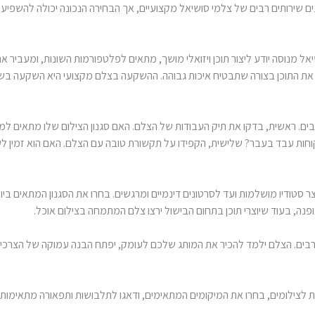
עים שירותים רבים של צלמי סושיאל מקצועיים, אך הבחירה הנכונה יכולה להשפיע
יאל מנוסה יודע ליצור תוכן ויזואלי מושך, מתאים לפלטפורמות השונות, ומעביר 
ך את התוכן בצורה שתבטיח איכות גבוהה. ההשקעה בצלם מקצועי היא השקעה בשיפו
ם. ראשית, בדקו את תיק העבודות של הצלם. האם סגנון הצילום שלו מתאים למו
ו לקוחות עבד בעבר? שלישית, הקפידו על תקשורת טובה עם הצלם. האם הוא זמין
צר סטודיו מושלמות ועד לסרטונים דינמיים ומרגשים. בחרו את הסגנון המתאים ביו
ה, בעוד שיוצרי תוכן בתחום הבישול ירצו צלם המתמחה בצילום אוכל.
רבים. הצלם ילמד להכיר את המותג שלכם לעומק, יפתח הבנה עמוקה של הצרכים שלכ
ת לצילומים, בחרו את המיקומים המתאימים, ודאגו לתלבושות ותפאורה מתאימות